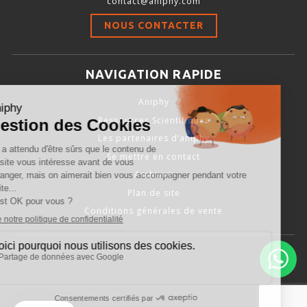
contact@aniphy.com
Stimulation-évaluation Thermique
NOUS CONTACTER
ACTIVITÉ LOCOMOTRICE ET EXPLORATOIRE
COORDINATION ET SENSORI-MOTEUR
NAVIGATION RAPIDE
ANXIÉTÉ ET DÉPRESSION
Aniphy
INTERACTION SOCIALE
Ressources Scientifiques
RYTHMES CIRCADIENS
Les partenaires d’aniphy
Se mettre en contact
DÉVELOPPEMENTS À FAÇON
Archives
Plan de site
Conditions générales de vente
PORTIQUES & STATIONS D’ANÉSTHÉSIE
ASPIRATEURS ET CARTOUCHES CHARBON ACTIF
CAGES À INDUCTION ET MASQUES D’ANESTHÉSIE
ÉVAPORATEURS