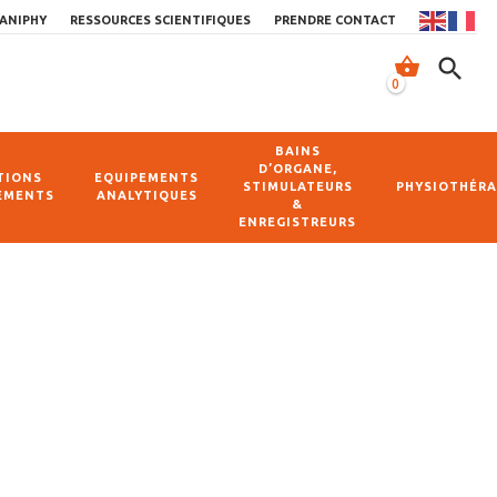
ANIPHY
RESSOURCES SCIENTIFIQUES
PRENDRE CONTACT
shopping_basket
search
0
BAINS
D’ORGANE,
TIONS
EQUIPEMENTS
STIMULATEURS
PHYSIOTHÉRA
EMENTS
ANALYTIQUES
&
ENREGISTREURS