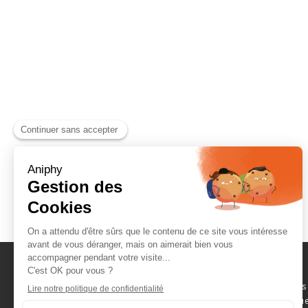
Naviguez parmi les
consommables scientifique