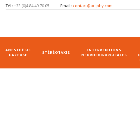
Tél :
+33 (0)4 84 49 70 05
Email :
contact@aniphy.com
ANESTHÉSIE
INTERVENTIONS
STÉRÉOTAXIE
GAZEUSE
NEUROCHIRURGICALES