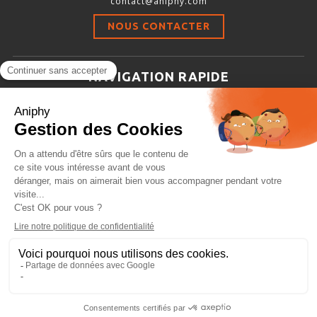
contact@aniphy.com
Stimulation-évaluation Thermique
NOUS CONTACTER
ACTIVITÉ LOCOMOTRICE ET EXPLORATOIRE
COORDINATION ET SENSORI-MOTEUR
NAVIGATION RAPIDE
ANXIÉTÉ ET DÉPRESSION
Aniphy
INTERACTION SOCIALE
Ressources Scientifiques
RYTHMES CIRCADIENS
Les partenaires d’aniphy
Se mettre en contact
DÉVELOPPEMENTS À FAÇON
Archives
Plan de site
Conditions générales de vente
PORTIQUES & STATIONS D’ANÉSTHÉSIE
ASPIRATEURS ET CARTOUCHES CHARBON ACTIF
CAGES À INDUCTION ET MASQUES D’ANESTHÉSIE
ÉVAPORATEURS