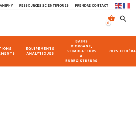
ANIPHY
RESSOURCES SCIENTIFIQUES
PRENDRE CONTACT
shopping_basket
search
0
BAINS
D’ORGANE,
TIONS
EQUIPEMENTS
STIMULATEURS
PHYSIOTHÉRA
EMENTS
ANALYTIQUES
&
ENREGISTREURS