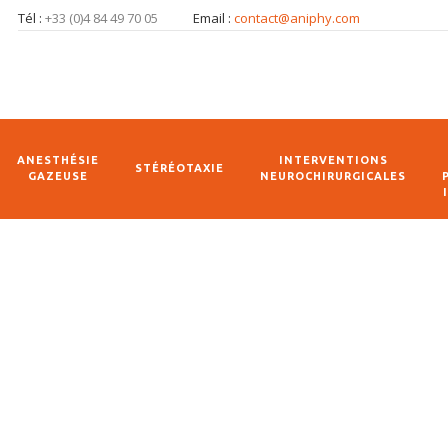
Tél :
+33 (0)4 84 49 70 05
Email :
contact@aniphy.com
ANESTHÉSIE
INTERVENTIONS
STÉRÉOTAXIE
GAZEUSE
NEUROCHIRURGICALES