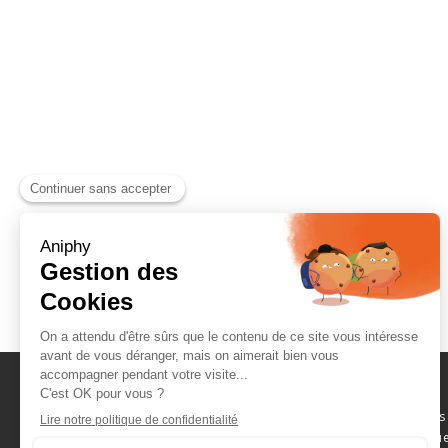
Naviguez parmi les
consommables scientifique