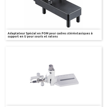
Kits d’enseignement
Capteurs & Accessoires
Adaptateur Spécial en POM pour cadres stéréotaxiques à
support en U pour souris et ratons
BAGUES D’OREILLE
RFID
PINCES EMPORTE PIÈCE
TATOUAGE
GILETS
COLLERETTES
HAMACS