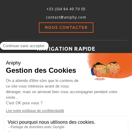
+33 (0)4 84 49 70 05
contact@aniphy.com
NOUS CONTACTER
NAVIGATION RAPIDE
Aniphy
Ressources Scientifiques
Les partenaires d’aniphy
Se mettre en contact
Archives
Plan de site
Conditions générales de vente