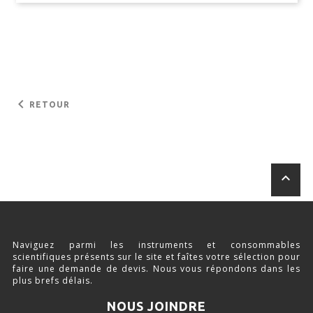
keyboard_arrow_left
RETOUR
keyboard_arrow_up
Naviguez parmi les instruments et consommables
scientifiques présents sur le site et faîtes votre sélection pour
faire une demande de devis. Nous vous répondons dans les
plus brefs délais.
NOUS JOINDRE