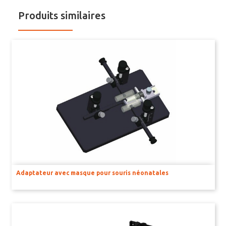
BIOLOGIE CELLULAIRE ET MOLÉCULAIRE
Produits similaires
Dissociateurs pour suspension unicellulaire
Compteurs de cellule automatisés
Produits de séparation de cellules
Centrifugeuses
Incubateurs de C02
HISTOLOGIE ET PATHOLOGIE
RÉACTIFS ET CONSOMMABLES
Adaptateur avec masque pour souris néonatales
BAINS D’ORGANE
CAPTEURS POUR BAINS D’ORGANE