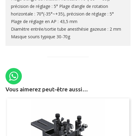
Thermomètres et systèmes chauffants
précision de réglage : 5°
Plage d’angle de rotation
horizontale : 70°(-35°~+35), précision de réglage : 5°
Gaz respiratoire -gaz du sang- cycles oestrales
Plage de réglage en AP : 43,5 mm
Pression sanguine et NIBP
Diamètre entrée/sortie tube anesthésie gazeuse : 2 mm
Masque souris typique 30-70g
Mesures environnement labo
SOLUTIONS DE PESAGE
Balances vétérinaires
Balances médicales
Balances scolaires et de poches
Vous aimerez peut-être aussi…
Balances d’analyse et de précision
SYSTÈMES D’ACQUISITION ENSEIGNEMENT ET RECHERCHE
Unité d’acquisition de signaux
Amplification et traitement du signal