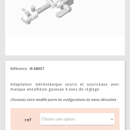
Stimulation-évaluation Thermique
ACTIVITÉ LOCOMOTRICE ET EXPLORATOIRE
COORDINATION ET SENSORI-MOTEUR
ANXIÉTÉ ET DÉPRESSION
INTERACTION SOCIALE
RYTHMES CIRCADIENS
DÉVELOPPEMENTS À FAÇON
Référence :
VI-68057
Adaptateur stéréotaxique souris et souriceaux avec
masque anesthésie gazeuse 4 axes de réglage.
PORTIQUES & STATIONS D’ANÉSTHÉSIE
Choisissez votre modèle parmi les configurations du menu déroulant :
ASPIRATEURS ET CARTOUCHES CHARBON ACTIF
CAGES À INDUCTION ET MASQUES D’ANESTHÉSIE
ref
ÉVAPORATEURS