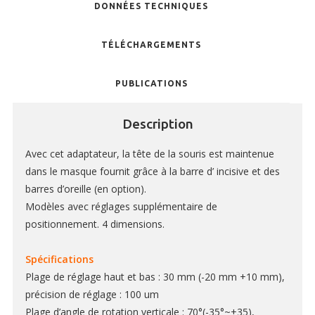
DONNÉES TECHNIQUES
TONDEUSES
SOLUTIONS POUR FEMETURE DE PLAIE ET SUTURES
TÉLÉCHARGEMENTS
MICROSCOPES ET ÉCLAIRAGE
PUBLICATIONS
MATRICES POUR ORGANES CERVEAU ET MOELLE ÉPINIAIRE
MCAO & RFLSI
Description
ACCESSOIRES ET CONSOMMABLES OPTOGÉNÉTIQUE ET
Avec cet adaptateur, la tête de la souris est maintenue
PHOTOMÉTRIE DE FIBRE
dans le masque fournit grâce à la barre d’ incisive et des
ETUDE TRAUMA CRÂNIEN- SPINAL
barres d’oreille (en option).
Modèles avec réglages supplémentaire de
positionnement. 4 dimensions.
RESPIRATEURS – ASSISTANCE RESPIRATOIRE
S
pécifications
KITS D’INTUBATION
Plage de réglage haut et bas : 30 mm (-20 mm +10 mm),
précision de réglage : 100 um
MONITORING ET CONTRÔLE DES CONSTANTES PHYSIOLOGIQUES
Plage d’angle de rotation verticale : 70°(-35°~+35),