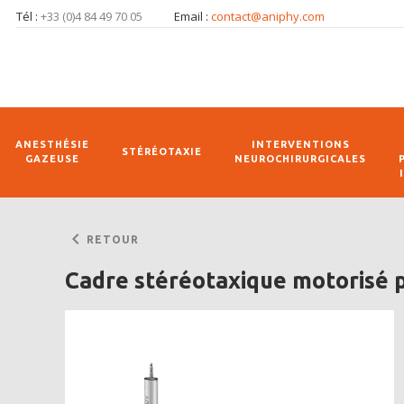
Tél :
+33 (0)4 84 49 70 05
Email :
contact@aniphy.com
ANESTHÉSIE
INTERVENTIONS
STÉRÉOTAXIE
GAZEUSE
NEUROCHIRURGICALES
keyboard_arrow_left
RETOUR
Cadre stéréotaxique motorisé p