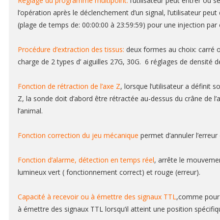
Réglage du programme multipoint:
l’utilisateur peut entrer ou
l’opération après le déclenchement d’un signal, l’utilisateur peut
(plage de temps de: 00:00:00 à 23:59:59) pour une injection par
Procédure d’extraction des tissus:
deux formes au choix: carré o
charge de 2 types d’ aiguilles 27G, 30G. 6 réglages de densité d
Fonction de rétraction de l’axe Z
, lorsque l’utilisateur a défini
Z, la sonde doit d’abord être rétractée au-dessus du crâne de l’a
l’animal.
Fonction correction du jeu mécanique
permet d’annuler l’erreur 
Fonction d’alarme, détection en temps réel
, arrête le mouvemen
lumineux vert ( fonctionnement correct) et rouge (erreur).
Capacité à recevoir ou à émettre des signaux TTL
,comme pour d
à émettre des signaux TTL lorsqu’il atteint une position spécifiq