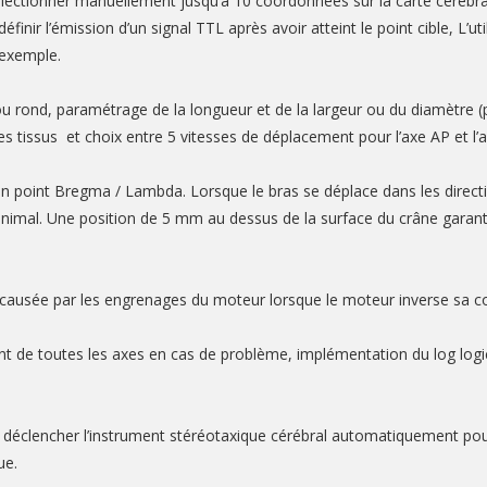
 sélectionner manuellement jusqu’à 10 coordonnées sur la carte cérébr
 définir l’émission d’un signal TTL après avoir atteint le point cible, 
 exemple.
u rond, paramétrage de la longueur et de la largeur ou du diamètre (
es tissus et choix entre 5 vitesses de déplacement pour l’axe AP et l
t son point Bregma / Lambda. Lorsque le bras se déplace dans les direc
nimal. Une position de 5 mm au dessus de la surface du crâne garantit 
causée par les engrenages du moteur lorsque le moteur inverse sa course
t de toutes les axes en cas de problème, implémentation du log logi
éclencher l’instrument stéréotaxique cérébral automatiquement pour 
ue.