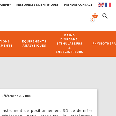
ANIPHY
RESSOURCES SCIENTIFIQUES
PRENDRE CONTACT
shopping_basket
search
0
BAINS
D’ORGANE,
TIONS
EQUIPEMENTS
STIMULATEURS
PHYSIOTHÉRA
EMENTS
ANALYTIQUES
&
ENREGISTREURS
Référence :
VI-71000
Instrument de positionnement 3D de dernière
génération pour pratiquer la stéréotaxie