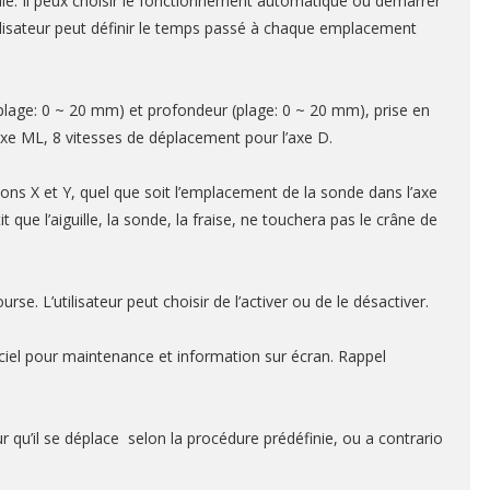
ale. Il peux choisir le fonctionnement automatique ou démarrer
L’utilisateur peut définir le temps passé à chaque emplacement
plage: 0 ~ 20 mm) et profondeur (plage: 0 ~ 20 mm), prise en
’axe ML, 8 vitesses de déplacement pour l’axe D.
tions X et Y, quel que soit l’emplacement de la sonde dans l’axe
que l’aiguille, la sonde, la fraise, ne touchera pas le crâne de
. L’utilisateur peut choisir de l’activer ou de le désactiver.
ciel pour maintenance et information sur écran. Rappel
qu’il se déplace selon la procédure prédéfinie, ou a contrario