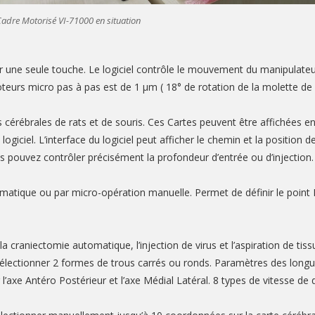
adre Motorisé VI-71000 en situation
 une seule touche. Le logiciel contrôle le mouvement du manipulat
eurs micro pas à pas est de 1 μm ( 18° de rotation de la molette de 
s cérébrales de rats et de souris. Ces Cartes peuvent être affichées en
e logiciel. L’interface du logiciel peut afficher le chemin et la positi
 pouvez contrôler précisément la profondeur d’entrée ou d’injection.
ormatique ou par micro-opération manuelle. Permet de définir le point
e la craniectomie automatique, l’injection de virus et l’aspiration de ti
ectionner 2 formes de trous carrés ou ronds. Paramètres des longue
’axe Antéro Postérieur et l’axe Médial Latéral. 8 types de vitesse de