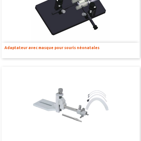
TONDEUSES
SOLUTIONS POUR FEMETURE DE PLAIE ET SUTURES
MICROSCOPES ET ÉCLAIRAGE
MATRICES POUR ORGANES CERVEAU ET MOELLE ÉPINIAIRE
Adaptateur avec masque pour souris néonatales
MCAO & RFLSI
ACCESSOIRES ET CONSOMMABLES OPTOGÉNÉTIQUE ET
PHOTOMÉTRIE DE FIBRE
ETUDE TRAUMA CRÂNIEN- SPINAL
RESPIRATEURS – ASSISTANCE RESPIRATOIRE
KITS D’INTUBATION
MONITORING ET CONTRÔLE DES CONSTANTES PHYSIOLOGIQUES