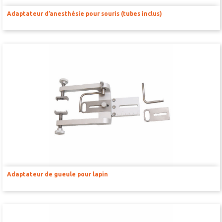
Thermomètres et systèmes chauffants
Adaptateur d’anesthésie pour souris (tubes inclus)
Gaz respiratoire -gaz du sang- cycles oestrales
Pression sanguine et NIBP
Mesures environnement labo
SOLUTIONS DE PESAGE
Balances vétérinaires
Balances médicales
Balances scolaires et de poches
Balances d’analyse et de précision
Adaptateur de gueule pour lapin
SYSTÈMES D’ACQUISITION ENSEIGNEMENT ET RECHERCHE
Unité d’acquisition de signaux
Amplification et traitement du signal