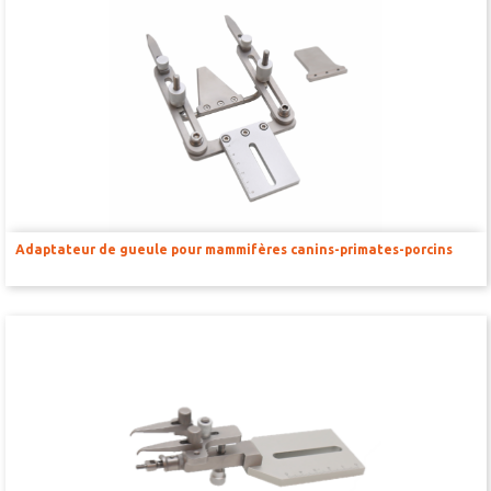
Kits d’enseignement
Capteurs & Accessoires
BAGUES D’OREILLE
RFID
Adaptateur de gueule pour mammifères canins-primates-porcins
PINCES EMPORTE PIÈCE
TATOUAGE
GILETS
COLLERETTES
HAMACS