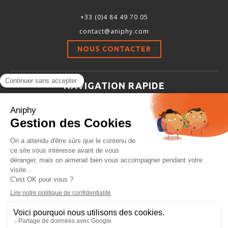
+33 (0)4 84 49 70 05
contact@aniphy.com
NOUS CONTACTER
NAVIGATION RAPIDE
Aniphy
Ressources Scientifiques
Les partenaires d’aniphy
Se mettre en contact
Archives
Plan de site
Conditions générales de vente