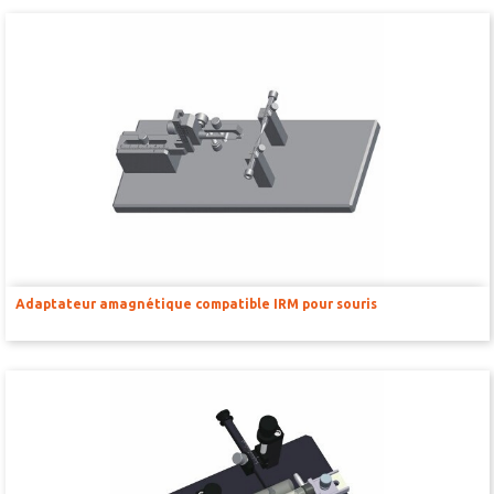
SOURCE D’AIR ET D’OXYGÈNE
ACCESSOIRES ET CONSOMMABLES POUR STATION D’ANESTHÉSIE
MODÈLES DE CADRES STÉRÉOTAXIQUES
ADAPTATEURS POUR MAINTIEN SUR CADRES STÉRÉOTAXIQUES
BARRES D’OREILLES
SUPPORTS D’ACCESSOIRES POUR MICRO-MANIPULATEURS
Adaptateur amagnétique compatible IRM pour souris
MICROFRAISES À MOTEUR DÉPORTÉ
AUTRES ACCESSOIRES
INSTRUMENTS ET ACCESSOIRES CHIRURGICAUX