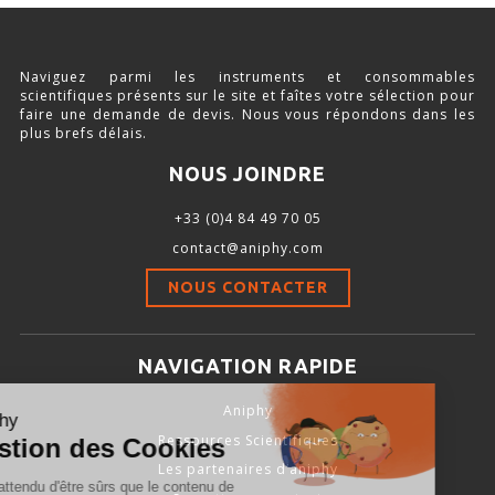
SOURCE D’AIR ET D’OXYGÈNE
ACCESSOIRES ET CONSOMMABLES POUR STATION D’ANESTHÉSIE
Naviguez parmi les instruments et consommables
scientifiques présents sur le site et faîtes votre sélection pour
faire une demande de devis. Nous vous répondons dans les
plus brefs délais.
MODÈLES DE CADRES STÉRÉOTAXIQUES
NOUS JOINDRE
ADAPTATEURS POUR MAINTIEN SUR CADRES STÉRÉOTAXIQUES
+33 (0)4 84 49 70 05
contact@aniphy.com
BARRES D’OREILLES
NOUS CONTACTER
SUPPORTS D’ACCESSOIRES POUR MICRO-MANIPULATEURS
MICROFRAISES À MOTEUR DÉPORTÉ
NAVIGATION RAPIDE
AUTRES ACCESSOIRES
Aniphy
Ressources Scientifiques
Les partenaires d’aniphy
INSTRUMENTS ET ACCESSOIRES CHIRURGICAUX